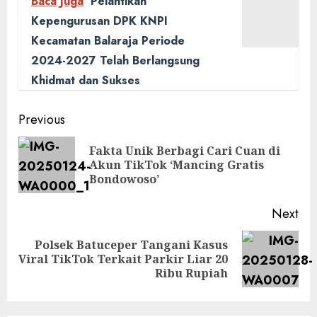
Baca Juga
Pelantikan
Kepengurusan DPK KNPI
Kecamatan Balaraja Periode
2024-2027 Telah Berlangsung
Khidmat dan Sukses
Post
Previous
navigation
Fakta Unik Berbagi Cari Cuan di
Pre
Akun TikTok ‘Mancing Gratis
pos
Bondowoso’
Next
Polsek Batuceper Tangani Kasus
Next
Viral TikTok Terkait Parkir Liar 20
post:
Ribu Rupiah