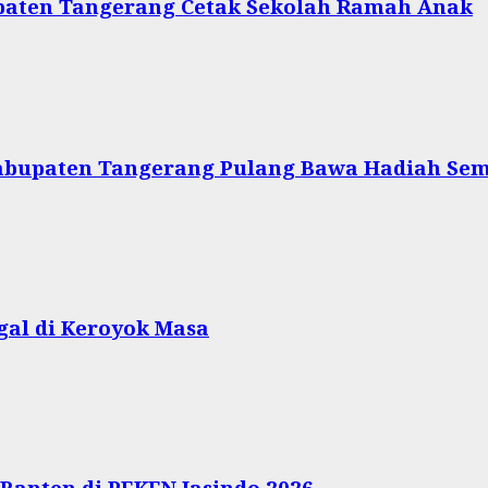
upaten Tangerang Cetak Sekolah Ramah Anak
Kabupaten Tangerang Pulang Bawa Hadiah Se
gal di Keroyok Masa
Banten di PEKEN Jasindo 2026