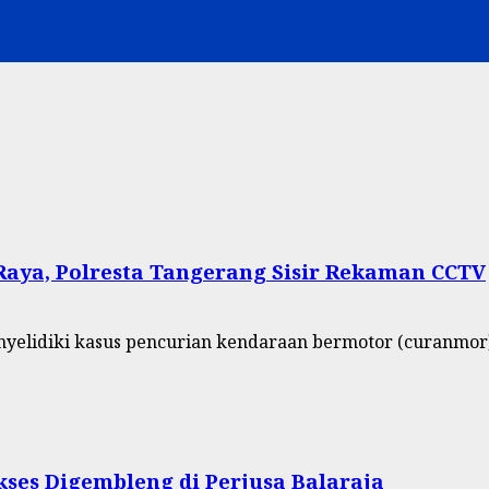
Raya, Polresta Tangerang Sisir Rekaman CCTV
elidiki kasus pencurian kendaraan bermotor (curanmor) 
ukses Digembleng di Perjusa Balaraja