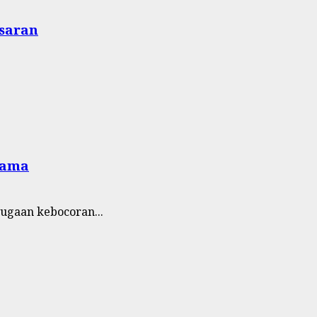
asaran
sama
ugaan kebocoran...