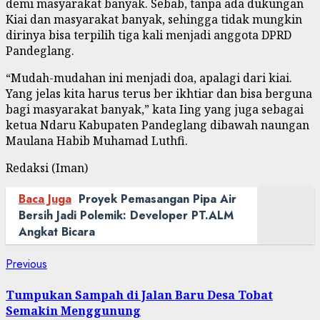
demi masyarakat banyak. Sebab, tanpa ada dukungan
Kiai dan masyarakat banyak, sehingga tidak mungkin
dirinya bisa terpilih tiga kali menjadi anggota DPRD
Pandeglang.
“Mudah-mudahan ini menjadi doa, apalagi dari kiai.
Yang jelas kita harus terus ber ikhtiar dan bisa berguna
bagi masyarakat banyak,” kata Iing yang juga sebagai
ketua Ndaru Kabupaten Pandeglang dibawah naungan
Maulana Habib Muhamad Luthfi.
Redaksi (Iman)
Baca Juga
Proyek Pemasangan Pipa Air
Bersih Jadi Polemik: Developer PT.ALM
Angkat Bicara
Post
Previous
Previous
post:
navigation
Tumpukan Sampah di Jalan Baru Desa Tobat
Semakin Menggunung