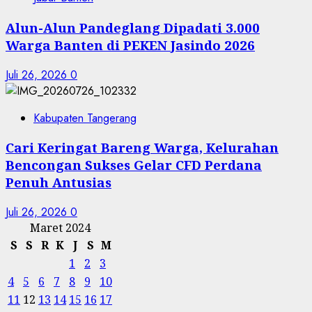
Alun-Alun Pandeglang Dipadati 3.000
Warga Banten di PEKEN Jasindo 2026
Juli 26, 2026
0
Kabupaten Tangerang
Cari Keringat Bareng Warga, Kelurahan
Bencongan Sukses Gelar CFD Perdana
Penuh Antusias
Juli 26, 2026
0
Maret 2024
S
S
R
K
J
S
M
1
2
3
4
5
6
7
8
9
10
11
12
13
14
15
16
17