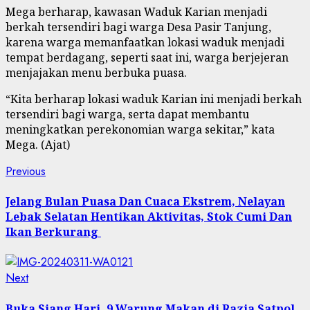
Mega berharap, kawasan Waduk Karian menjadi
berkah tersendiri bagi warga Desa Pasir Tanjung,
karena warga memanfaatkan lokasi waduk menjadi
tempat berdagang, seperti saat ini, warga berjejeran
menjajakan menu berbuka puasa.
“Kita berharap lokasi waduk Karian ini menjadi berkah
tersendiri bagi warga, serta dapat membantu
meningkatkan perekonomian warga sekitar,” kata
Mega. (Ajat)
Post
Previous
Previous
post:
navigation
Jelang Bulan Puasa Dan Cuaca Ekstrem, Nelayan
Lebak Selatan Hentikan Aktivitas, Stok Cumi Dan
Ikan Berkurang
Next
Next
post:
Buka Siang Hari, 9 Warung Makan di Razia Satpol