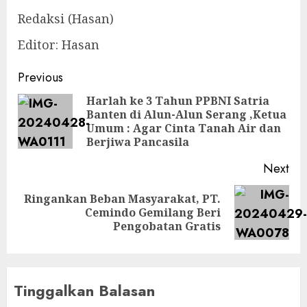
Redaksi (Hasan)
Editor: Hasan
Post
Previous
navigation
Harlah ke 3 Tahun PPBNI Satria
Banten di Alun-Alun Serang ,Ketua
Pre
Umum : Agar Cinta Tanah Air dan
pos
Berjiwa Pancasila
Next
Ringankan Beban Masyarakat, PT.
Next
Cemindo Gemilang Beri
post:
Pengobatan Gratis
Tinggalkan Balasan