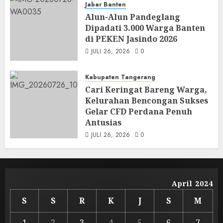
Jabar Banten
Alun-Alun Pandeglang
Dipadati 3.000 Warga Banten
di PEKEN Jasindo 2026
JULI 26, 2026
0
Kabupaten Tangerang
Cari Keringat Bareng Warga,
Kelurahan Bencongan Sukses
Gelar CFD Perdana Penuh
Antusias
JULI 26, 2026
0
April 2024
S
S
R
K
J
S
M
1
2
3
4
5
6
7