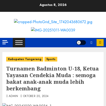
Skip
Agustus 8, 2026
to
content
Kabupaten Tangerang
Sports
Turnamen Badminton U-18, Ketua
Yayasan Cendekia Muda : semoga
bakat anak-anak muda lebih
berkembang
ADMIN
OKTOBER 20, 2024