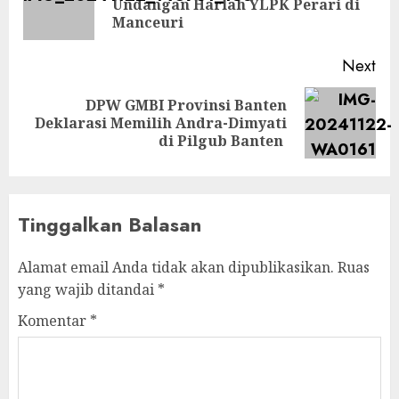
Undangan Harlah YLPK Perari di
pos
Manceuri
Next
DPW GMBI Provinsi Banten
Next
Deklarasi Memilih Andra-Dimyati
post:
di Pilgub Banten
Tinggalkan Balasan
Alamat email Anda tidak akan dipublikasikan.
Ruas
yang wajib ditandai
*
Komentar
*