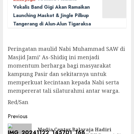
Vokalis Band Gigi Akan Ramaikan
Launching Maskot & Jingle Pilbup
Tangerang di Alun-Alun Tigaraksa
Peringatan maulid Nabi Muhammad SAW di
Masjid Jami’ As-Shidiq ini menjadi
momentum berharga bagi masyarakat
kampung Pasir dan sekitarnya untuk
memperkuat kecintaan kepada Nabi serta
mempererat tali silaturahmi antar warga.
Red/San
Post
Previous
navigation
Media Center Balaraja Hadiri
Pre