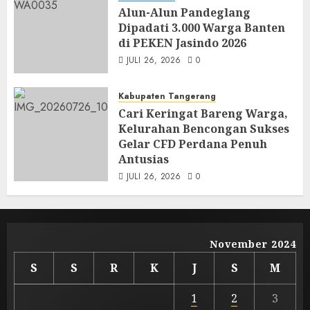
Alun-Alun Pandeglang
Dipadati 3.000 Warga Banten
di PEKEN Jasindo 2026
JULI 26, 2026
0
Kabupaten Tangerang
Cari Keringat Bareng Warga,
Kelurahan Bencongan Sukses
Gelar CFD Perdana Penuh
Antusias
JULI 26, 2026
0
November 2024
S
S
R
K
J
S
M
1
2
3