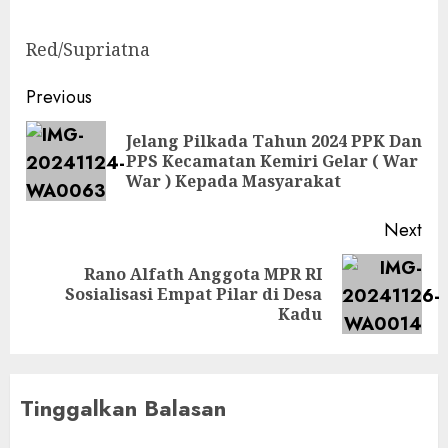
Red/Supriatna
Post
Previous
navigation
Jelang Pilkada Tahun 2024 PPK Dan
Pre
PPS Kecamatan Kemiri Gelar ( War
pos
War ) Kepada Masyarakat
Next
Rano Alfath Anggota MPR RI
Next
Sosialisasi Empat Pilar di Desa
post:
Kadu
Tinggalkan Balasan