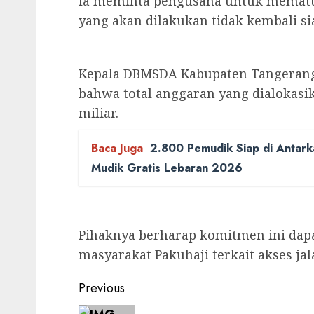
Ia meminta pengusaha untuk mematuh
yang akan dilakukan tidak kembali si
Kepala DBMSDA Kabupaten Tangeran
bahwa total anggaran yang dialokasi
miliar.
Baca Juga
2.800 Pemudik Siap di Antar
Mudik Gratis Lebaran 2026
Pihaknya berharap komitmen ini dap
masyarakat Pakuhaji terkait akses jal
Post
Previous