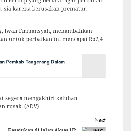
i Perbup yang berlaku agar perbaikan
a-sia karena kerusakan prematur.
g, Iwan Firmansyah, menambahkan
kan untuk perbaikan ini mencapai Rp7,4
kan Pemkab Tangerang Dalam
at segera mengakhiri keluhan
an rusak. (ADV)
Next
Kesejukan di Jalan Akses UI: