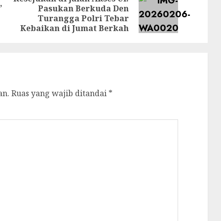
,
Pasukan Berkuda Den
Previous
Next
Turangga Polri Tebar
post:
post:
Kebaikan di Jumat Berkah
an.
Ruas yang wajib ditandai
*