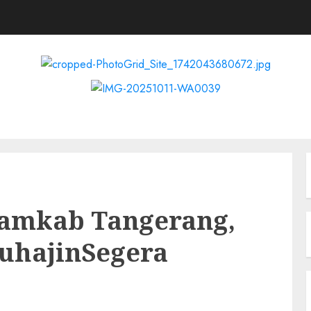
S
Kabupaten Tangerang
Nasional
Pedoman Media Cyber
Reda
Pamkab Tangerang,
kuhajinSegera