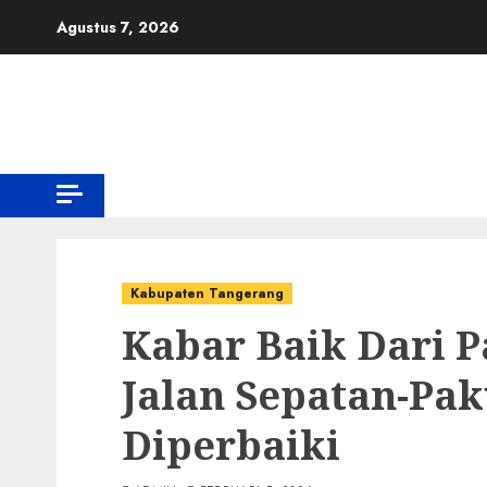
Skip
Agustus 7, 2026
to
content
VIDEO
MUSIK
Tangerang
Jabar Banten
SPORT
Kabupaten Tangerang
Kabar Baik Dari 
Jalan Sepatan-Pa
Diperbaiki