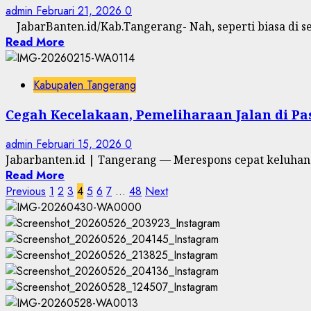
admin
Februari 21, 2026
0
JabarBanten.id/Kab.Tangerang- Nah, seperti biasa di s
Read More
Kabupaten Tangerang
Cegah Kecelakaan, Pemeliharaan Jalan di P
admin
Februari 15, 2026
0
Jabarbanten.id | Tangerang — Merespons cepat keluhan d
Read More
Paginasi
Previous
1
2
3
4
5
6
7
…
48
Next
pos