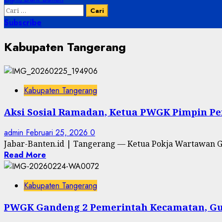
Cari
untuk:
Subscribe
Kabupaten Tangerang
Kabupaten Tangerang
Aksi Sosial Ramadan, Ketua PWGK Pimpin Pem
admin
Februari 25, 2026
0
‎Jabar-Banten.id | Tangerang — Ketua Pokja Wartawan G
Read More
Kabupaten Tangerang
PWGK Gandeng 2 Pemerintah Kecamatan, Gul