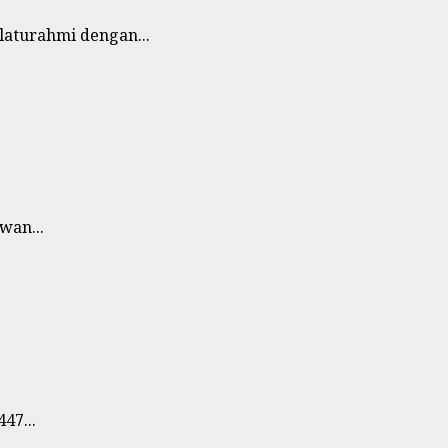
aturahmi dengan...
wan...
47...