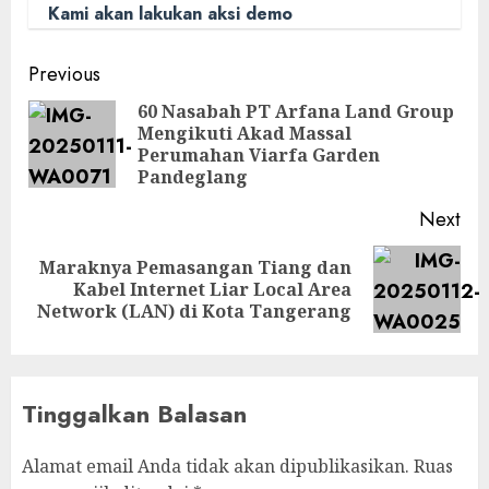
Kami akan lakukan aksi demo
Post
Previous
navigation
60 Nasabah PT Arfana Land Group
Mengikuti Akad Massal
Pre
Perumahan Viarfa Garden
pos
Pandeglang
Next
Maraknya Pemasangan Tiang dan
Next
Kabel Internet Liar Local Area
post:
Network (LAN) di Kota Tangerang
Tinggalkan Balasan
Alamat email Anda tidak akan dipublikasikan.
Ruas