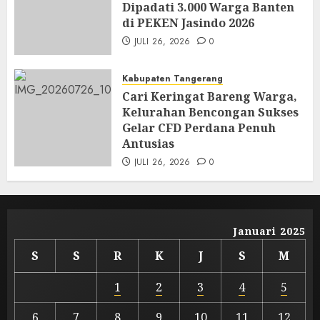
Dipadati 3.000 Warga Banten
di PEKEN Jasindo 2026
JULI 26, 2026
0
Kabupaten Tangerang
Cari Keringat Bareng Warga,
Kelurahan Bencongan Sukses
Gelar CFD Perdana Penuh
Antusias
JULI 26, 2026
0
Januari 2025
S
S
R
K
J
S
M
1
2
3
4
5
6
7
8
9
10
11
12