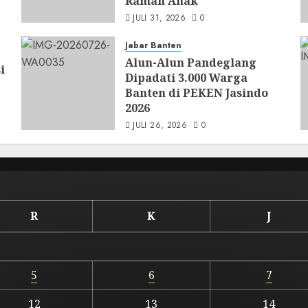
Ramah Anak
JULI 31, 2026
0
Jabar Banten
Alun-Alun Pandeglang
i
Dipadati 3.000 Warga
Banten di PEKEN Jasindo
2026
JULI 26, 2026
0
R
K
J
5
6
7
12
13
14