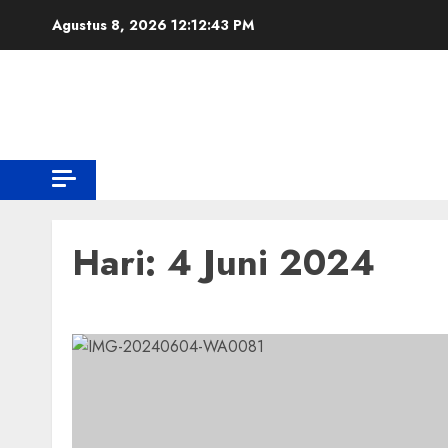
Skip
Agustus 8, 2026
12:12:43 PM
to
content
VIDEO
MUSIK
Tangerang
Jabar Banten
SPORT
Hari:
4 Juni 2024