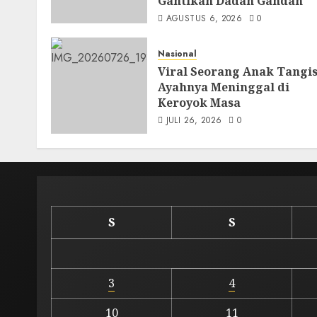
Gantikan Dadan Gandan
AGUSTUS 6, 2026
0
Nasional
Viral Seorang Anak Tangis
Ayahnya Meninggal di
Keroyok Masa
JULI 26, 2026
0
S
S
3
4
10
11