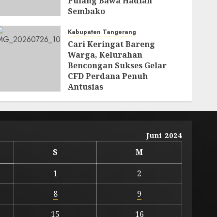
Pulang Bawa Hadiah
Sembako
JULI 29, 2026
0
Kabupaten Tangerang
Cari Keringat Bareng
Warga, Kelurahan
Bencongan Sukses Gelar
CFD Perdana Penuh
Antusias
JULI 26, 2026
0
Juni 2024
S
M
1
2
8
9
15
16