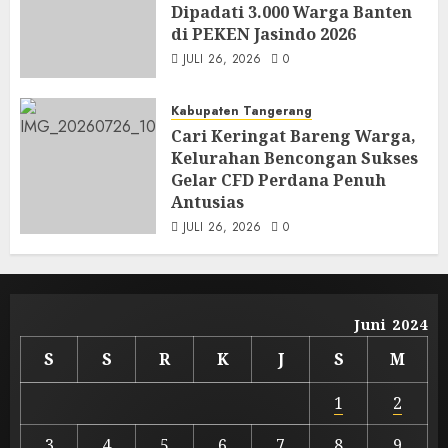
Dipadati 3.000 Warga Banten
di PEKEN Jasindo 2026
JULI 26, 2026
0
Kabupaten Tangerang
Cari Keringat Bareng Warga,
Kelurahan Bencongan Sukses
Gelar CFD Perdana Penuh
Antusias
JULI 26, 2026
0
Juni 2024
S
S
R
K
J
S
M
1
2
3
4
5
6
7
8
9