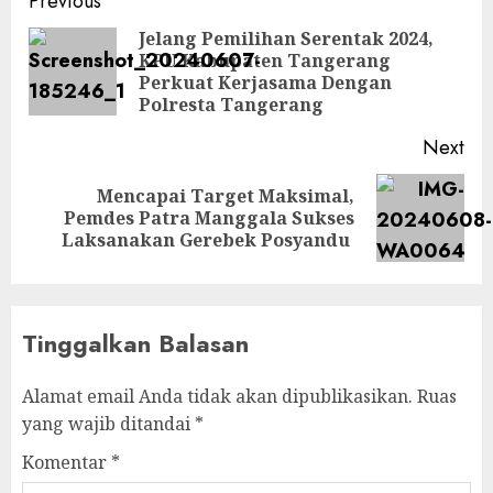
Post
Previous
navigation
Jelang Pemilihan Serentak 2024,
KPU Kabupaten Tangerang
Pre
Perkuat Kerjasama Dengan
pos
Polresta Tangerang
Next
Mencapai Target Maksimal,
Next
Pemdes Patra Manggala Sukses
post:
Laksanakan Gerebek Posyandu
Tinggalkan Balasan
Alamat email Anda tidak akan dipublikasikan.
Ruas
yang wajib ditandai
*
Komentar
*