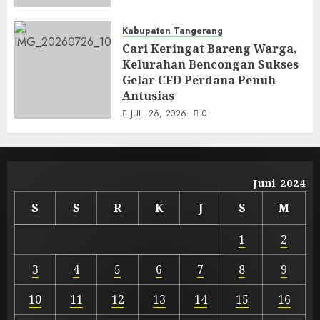
Kabupaten Tangerang
Cari Keringat Bareng Warga,
Kelurahan Bencongan Sukses
Gelar CFD Perdana Penuh
Antusias
JULI 26, 2026
0
Juni 2024
S
S
R
K
J
S
M
1
2
3
4
5
6
7
8
9
10
11
12
13
14
15
16