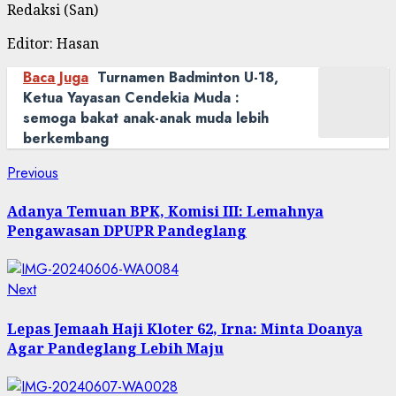
Redaksi (San)
Editor: Hasan
Baca Juga
Turnamen Badminton U-18,
Ketua Yayasan Cendekia Muda :
semoga bakat anak-anak muda lebih
berkembang
Post
Previous
Previous
post:
navigation
Adanya Temuan BPK, Komisi III: Lemahnya
Pengawasan DPUPR Pandeglang
Next
Next
post:
Lepas Jemaah Haji Kloter 62, Irna: Minta Doanya
Agar Pandeglang Lebih Maju