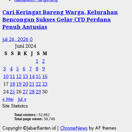
Cari Keringat Bareng Warga, Kelurahan
Bencongan Sukses Gelar CFD Perdana
Penuh Antusias
Juli 26, 2026
0
Juni 2024
S
S
R
K
J
S
M
1
2
3
4
5
6
7
8
9
10
11
12
13
14
15
16
17
18
19
20
21
22
23
24
25
26
27
28
29
30
« Mei
Jul »
Site Statistics
Total visitors :
52,862
Total page views:
58,746
Copyright ©JabarBanten.id
|
ChromeNews
by AF themes.