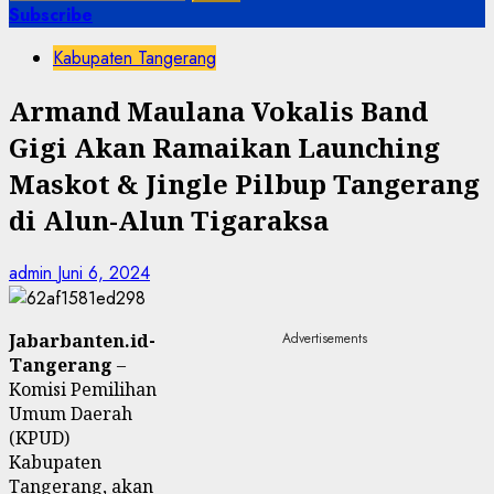
untuk:
Subscribe
Kabupaten Tangerang
Armand Maulana Vokalis Band
Gigi Akan Ramaikan Launching
Maskot & Jingle Pilbup Tangerang
di Alun-Alun Tigaraksa
admin
Juni 6, 2024
Jabarbanten.id-
Advertisements
Tangerang
–
Komisi Pemilihan
Umum Daerah
(KPUD)
Kabupaten
Tangerang, akan